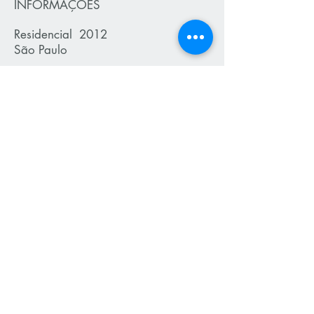
INFORMAÇÕES
Residencial 2012
São Paulo
Autores:
Arquitetas Mary de Azevedo e
Cecilia Hoe
335 m²
Status: Concluído
MA Estúdio Arquitetura
Escritório de Arquitetura
Av. Pedroso de Morais, 677, cj. 142, Pinheiros - SP
(
11) 3814 5623
Arq.
Mary Ane de Azevedo
ma
estudioarquitetura@gmail.
com
(
11) 99404 2134